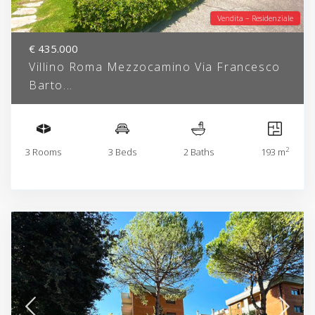
Vendita – Residenziale
€ 435.000
Villino Roma Mezzocamino Via Francesco
Barto...
2
3 Rooms
3 Beds
2 Baths
193 m