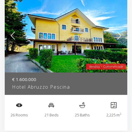
Vendita – Commerciale
€ 1.600.000
Hotel Abruzzo Pescina
2
26 Rooms
21 Beds
25 Baths
2,225 m