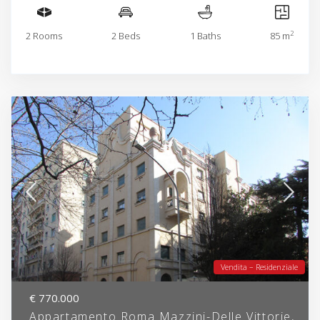
2
2 Rooms
2 Beds
1 Baths
85 m
Vendita – Residenziale
€ 770.000
Appartamento Roma Mazzini-Delle Vittorie,