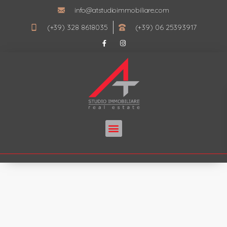
info@atstudioimmobiliare.com
(+39) 328 8618035
(+39) 06 25393917