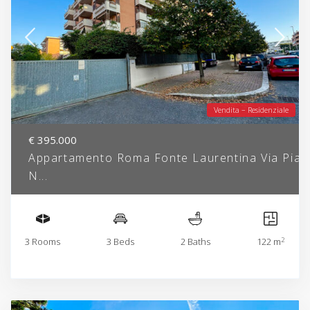
Vendita – Residenziale
€ 395.000
Appartamento Roma Fonte Laurentina Via Pia
N...
2
3 Rooms
3 Beds
2 Baths
122 m