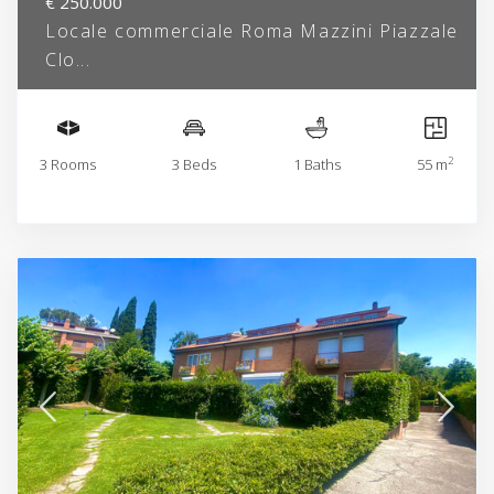
€ 250.000
Locale commerciale Roma Mazzini Piazzale
Clo...
2
3 Rooms
3 Beds
1 Baths
55 m