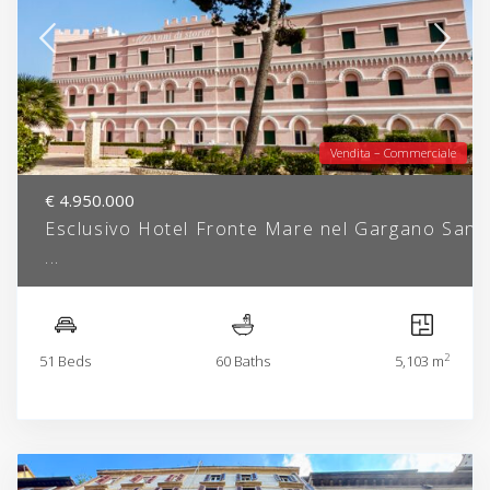
Vendita – Commerciale
€ 4.950.000
Esclusivo Hotel Fronte Mare nel Gargano San
...
2
51 Beds
60 Baths
5,103 m