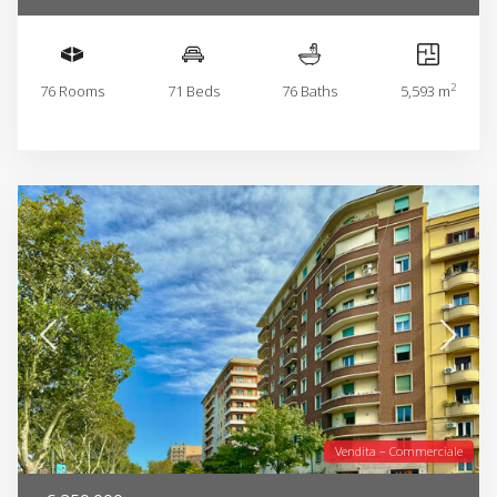
2
76 Rooms
71 Beds
76 Baths
5,593 m
Vendita – Commerciale