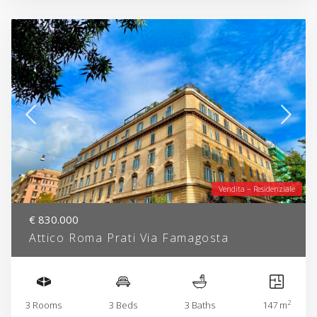
Vendita – Residenziale
€ 830.000
Attico Roma Prati Via Famagosta
2
3 Rooms
3 Beds
3 Baths
147 m