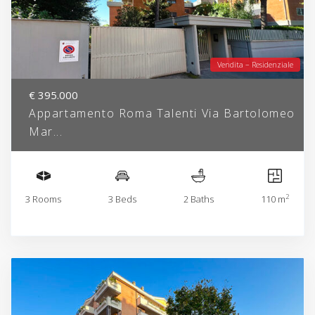
Vendita – Residenziale
€ 395.000
Appartamento Roma Talenti Via Bartolomeo
Mar...
2
3 Rooms
3 Beds
2 Baths
110 m