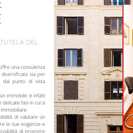
E
E
”
 TUTELA DEL
offre una consulenza
iversificata sia per
e dal punto di vista
n immobile è infatti
delicate fasi in cui si
immobiliare.
ibilità di valutare un
re le sue esigenze e
ssibilità di proporre