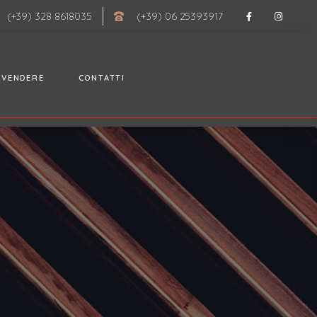
(+39) 328 8618035
(+39) 06 25393917
VENDERE
CONTATTI