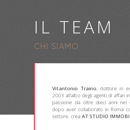
IL TEAM
CHI SIAMO
Vitantonio Traino
, dottore in e
2003 all’albo degli agenti di affari
passione da oltre dieci anni nel
dopo aver collaborato in Roma co
settore, crea
AT STUDIO IMMOBIL