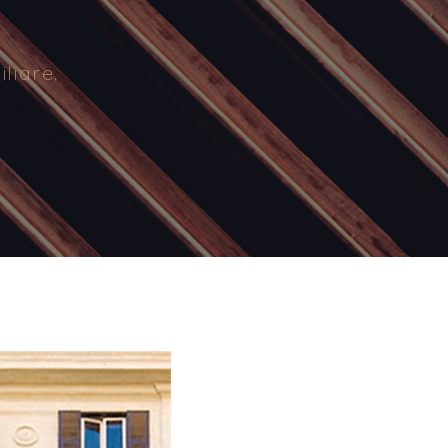
liare.