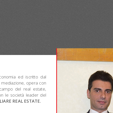
conomia ed iscritto dal
 in mediazione, opera con
 campo del real estate,
n le società leader del
IARE REAL ESTATE.