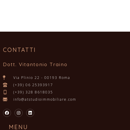
CONTATTI
Dott. Vitantonio Traino
Via Plinio 22 - 00193 Roma
(+39) 06 25393917
(+39) 328 8618035
info@atstudioimmobiliare.com
MENU