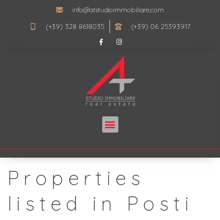
info@atstudioimmobiliare.com
(+39) 328 8618035
(+39) 06 25393917
Properties
listed in Posti