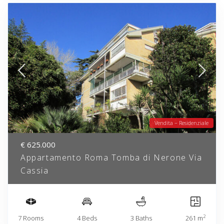
Vendita – Residenziale
€ 625.000
Appartamento Roma Tomba di Nerone Via
Cassia
2
7 Rooms
4 Beds
3 Baths
261 m