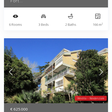
Fort...
2
6 Rooms
3 Beds
2 Baths
166 m
Vendita – Residenziale
€ 625.000