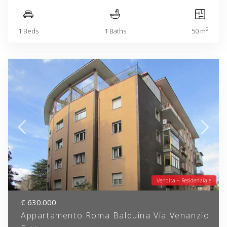
2
1 Beds
1 Baths
50 m
Vendita – Residenziale
€ 630.000
Appartamento Roma Balduina Via Venanzio