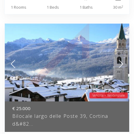
2
1 Rooms
1 Beds
1 Baths
30 m
Vendita – Residenziale
€ 25.000
Bilocale largo delle Poste 39, Cortina
d&#82...