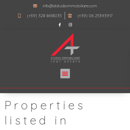
info@atstudioimmobiliare.com
(+39) 328 8618035
(+39) 06 25393917
Properties
listed in