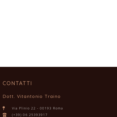
CONTATTI
Dott. Vitantonio Traino
Via Plinio 22 - 00193 Roma
(+39) 06 25393917