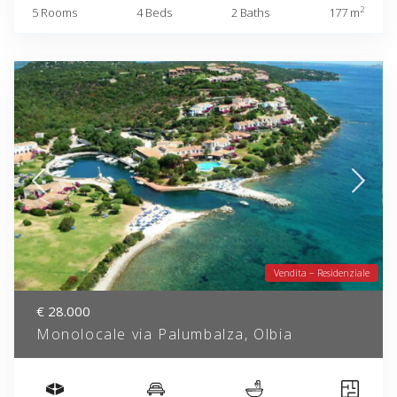
2
5 Rooms
4 Beds
2 Baths
177 m
Vendita – Residenziale
€ 28.000
Monolocale via Palumbalza, Olbia