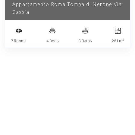
Appartamento Roma Tomba di Nerone Via
Cassia
2
7 Rooms
4 Beds
3 Baths
261 m