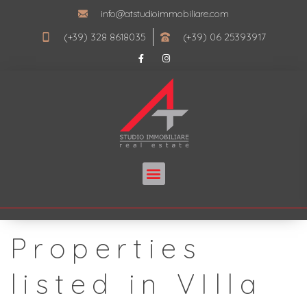
info@atstudioimmobiliare.com
(+39) 328 8618035
(+39) 06 25393917
Properties
listed in VIlla