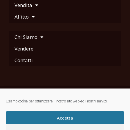
Vendita
Affitto
Chi Siamo
Vendere
Contatti
Usiamo cookie per ottimizzare il nostro sito web ed i nostri servizi.
Accetta
Copyright © 2021 AT STUDIO IMMOBILIARE. P.I. 09672751006 - REA di