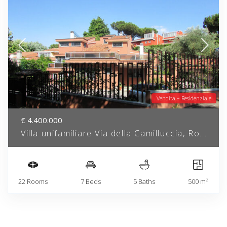
Vendita – Residenziale
€ 4.400.000
Villa unifamiliare Via della Camilluccia, Ro...
2
22 Rooms
7 Beds
5 Baths
500 m